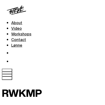
About
Video
Workshops
Contact
Lønne
RWKMP